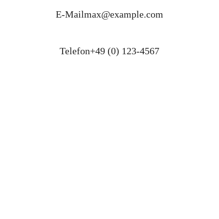
E-Mail
max@example.com
Telefon
+49 (0) 123-4567
Anlagen
bearbeiten
Anschreiben
✓ hochgeladen
Lebenslauf
✓ hochgeladen
Zeugnisse
✓ hochgeladen