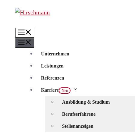
Zum
Inhalt
springen
Menü
Menü
Unternehmen
Leistungen
Referenzen
Karriere
Ausbildung & Studium
Berufserfahrene
Stellenanzeigen